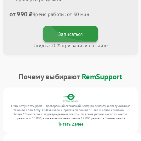
от 990 ₽
Время работы: от 30 мин
Записаться
Скидка 20% при записи на сайте
Почему выбирают
RemSupport
Titan ArmyRemSupport — проверенный сервисный центр по ремонту и обслуживанию
техники Titan Army в Махачкале с практикой свыше 10 лет. В штате компании —
более 19 мастеров с подтвержденным опытом. За время работы число клиентов
превысило 10 000, а также выполнено свыше 12 000 ремонтов. Ежемесячно в
сервисный центр поступает более 300 обращений, включая , , . Мы работаем с
Читать далее
широким спектром неисправностей и поддерживаем высокий стандарт качества
благодаря отлаженным процессам ремонта.