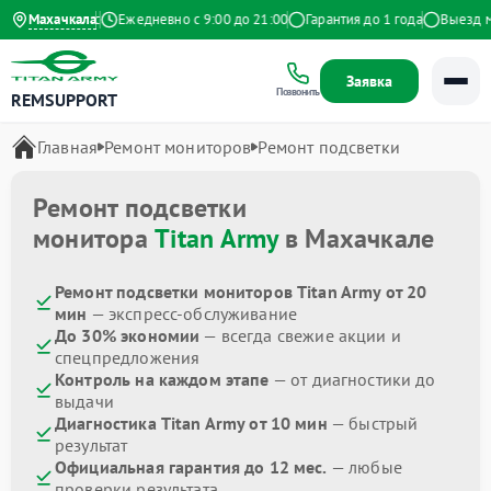
4.9 на Яндекс
Махачкала
Ежедневно с 9:00 до 21:00
Гарантия до 1 года
Выезд мас
Заявка
Позвонить
REMSUPPORT
Главная
Ремонт мониторов
Ремонт подсветки
Ремонт подсветки
монитора
Titan Army
в Махачкале
Ремонт подсветки мониторов Titan Army от 20
мин
— экспресс-обслуживание
До 30% экономии
— всегда свежие акции и
спецпредложения
Контроль на каждом этапе
— от диагностики до
выдачи
Диагностика Titan Army от 10 мин
— быстрый
результат
Официальная гарантия до 12 мес.
— любые
проверки результата