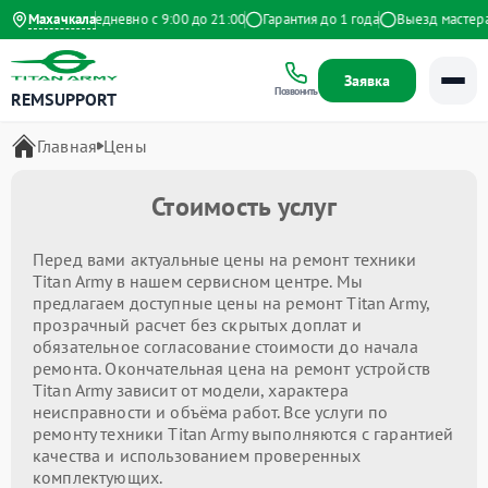
 Яндекс
Махачкала
Ежедневно с 9:00 до 21:00
Гарантия до 1 года
Выезд мастера 
Заявка
Позвонить
REMSUPPORT
Главная
Цены
Стоимость услуг
Перед вами актуальные цены на ремонт техники
Titan Army в нашем сервисном центре. Мы
предлагаем доступные цены на ремонт Titan Army,
прозрачный расчет без скрытых доплат и
обязательное согласование стоимости до начала
ремонта. Окончательная цена на ремонт устройств
Titan Army зависит от модели, характера
неисправности и объёма работ. Все услуги по
ремонту техники Titan Army выполняются с гарантией
качества и использованием проверенных
комплектующих.