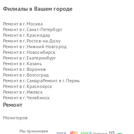
Филиалы в Вашем городе
Ремонт в г.
Москва
Ремонт в г.
Санкт-Петербург
Ремонт в г.
Краснодар
Ремонт в г.
Ростов-на-Дону
Ремонт в г.
Нижний Новгород
Ремонт в г.
Новосибирск
Ремонт в г.
Екатеринбург
Ремонт в г.
Казань
Ремонт в г.
Воронеж
Ремонт в г.
Волгоград
Ремонт в г.
Самара
Ремонт в г.
Пермь
Ремонт в г.
Красноярск
Ремонт в г.
Ижевск
Ремонт в г.
Челябинск
Ремонт в г.
Тюмень
Ремонт в г.
Уфа
Ремонт
Ремонт в г.
Омск
Ремонт в г.
Иркутск
Ремонт в г.
Ярославль
Мониторов
Ремонт в г.
Саратов
Ремонт в г.
Барнаул
Мы принимаем
Ремонт в г.
Тольятти